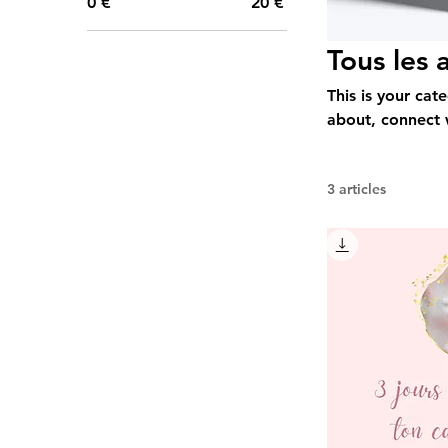
0 €
20 €
Tous les a
This is your cat
about, connect 
3 articles